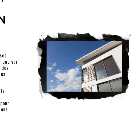
N
l
 ses
s que sur
e des
les
 la
 pour
ions