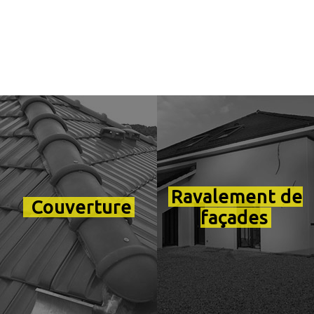
Ravalement de
Couverture
façades