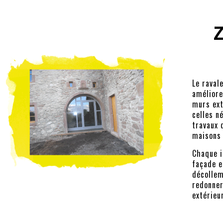
Le raval
améliore
murs ext
celles n
travaux 
maisons 
Chaque i
façade e
décollem
redonner
extérieu