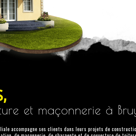
,
ture et maçonnerie à Bru
liale accompagne ses clients dans leurs projets de constructio
lation, de maçonnerie, de charpente et de couverture de toitur