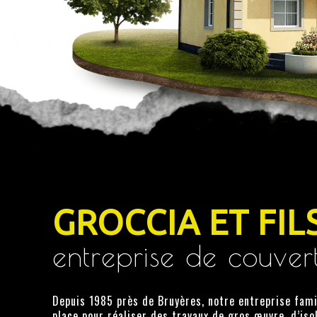
GROCCIA ET FILS
entreprise de couver
Depuis 1985 près de Bruyères, notre entreprise fami
place pour réaliser des travaux de gros œuvre, d’iso