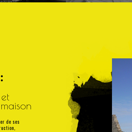
:
et
 maison
ier de ses
ruction,